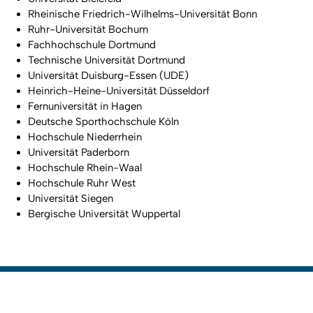
Rheinische Friedrich-Wilhelms-Universität Bonn
Ruhr-Universität Bochum
Fachhochschule Dortmund
Technische Universität Dortmund
Universität Duisburg-Essen (UDE)
Heinrich-Heine-Universität Düsseldorf
Fernuniversität in Hagen
Deutsche Sporthochschule Köln
Hochschule Niederrhein
Universität Paderborn
Hochschule Rhein-Waal
Hochschule Ruhr West
Universität Siegen
Bergische Universität Wuppertal
To top
Created: 12. May 2025 changed: 20. March 2026
IT Center University of Cologne
Go to homepage