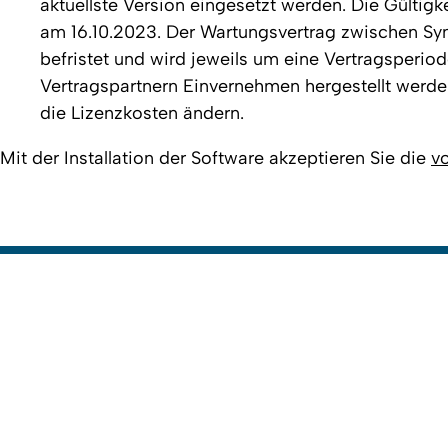
aktuellste Version eingesetzt werden. Die Gültig
am 16.10.2023. Der Wartungsvertrag zwischen Sync
befristet und wird jeweils um eine Vertragsperiod
Vertragspartnern Einvernehmen hergestellt werd
die Lizenzkosten ändern.
Mit der Installation der Software akzeptieren Sie die
v
Erstellt am: 13. Juni 2018 zuletzt geändert am: 5. Dezember 
IT Center University of Cologne
Zur Startseite
Login/Logout
Impressum