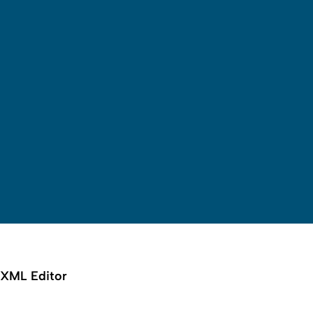
Suche öffnen
Sprachauswahl öffnen
Menü schließen
Menü öffnen
XML Editor