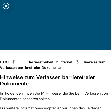
t zu Köln
Cologne
Quicklink-Menü öffnen
Suche öffnen
Sprachauswahl öffnen
Menü schließen
Menü öffnen
ITCC
...
Barrierefreiheit im Internet
Hinweise zum
Show remaining breadcrumb items
Verfassen barrierefreier Dokumente
Hinweise zum Verfassen barrierefreier
Dokumente
Im Folgenden finden Sie 14 Hinweise, die Sie beim Verfassen von
Dokumenten beachten sollten.
Für weitere Informationen empfehlen wir Ihnen den Leitfaden