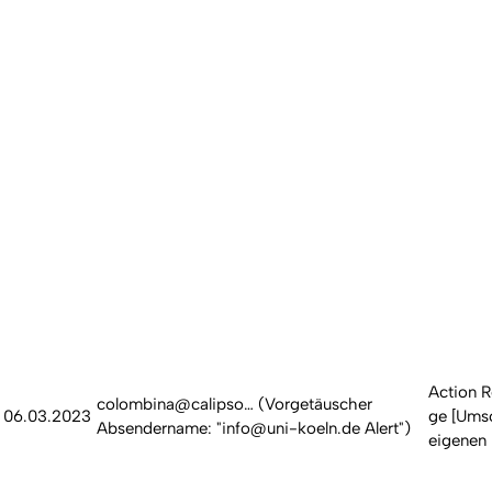
­A­c­t­i­o­n­ 
colombina@calipso… (Vorgetäuscher
06.03.2023
g­e­ [Um
Absendername: "info@uni-koeln.de Alert")
eigenen