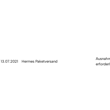
Ausnah
13.07.2021
Hermes Paketversand
erforder