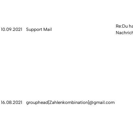
Re:Du ha
10.09.2021
Support Mail
Nachric
16.08.2021
grouphead[Zahlenkombination]@gmail.com