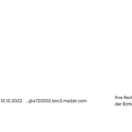
Ihre Rec
01.10.2022
…@a720202.bnc3.mailjet.com
der Böt