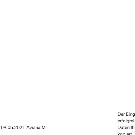
Der Ein
erfolgre
09.05.2021
Aviana M.
Daten Ih
kopiert.