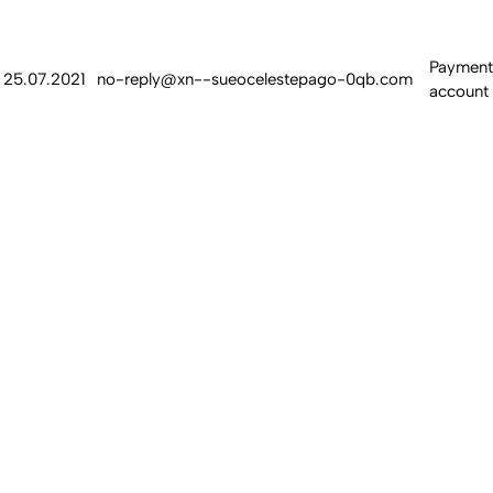
Payment
25.07.2021
no-reply@xn--sueocelestepago-0qb.com
account